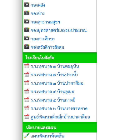
กองคลัง
กองช่าง
กองสาธารณสุขฯ
กองยุทธศาสตร์และงบประมาณ
กองการศึกษา
กองสวัสดิการสังคม
โรงเรียนในสังกัด
ร.ร.เทศบาล ๑ บ้านตะลุบัน
ร.ร.เทศบาล ๒ บ้านปากน้ำ
ร.ร.เทศบาล ๓ บ้านปาตาตีมอ
ร.ร.เทศบาล ๔ บ้านอุเมะ
ร.ร.เทศบาล ๕ บ้านกาหยี
ร.ร.เทศบาล ๖ บ้านบางตาหยาด
ศูนย์พัฒนาเด็กเล็กบ้านปาตาตีมอ
นโยบายและแผน
แผนพัฒนาท้องถิ่น