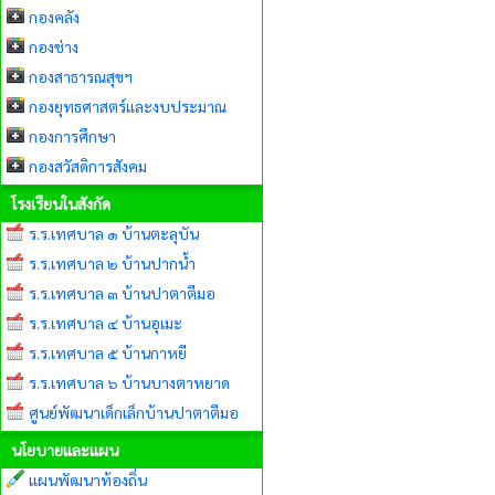
กองคลัง
กองช่าง
กองสาธารณสุขฯ
กองยุทธศาสตร์และงบประมาณ
กองการศึกษา
กองสวัสดิการสังคม
โรงเรียนในสังกัด
ร.ร.เทศบาล ๑ บ้านตะลุบัน
ร.ร.เทศบาล ๒ บ้านปากน้ำ
ร.ร.เทศบาล ๓ บ้านปาตาตีมอ
ร.ร.เทศบาล ๔ บ้านอุเมะ
ร.ร.เทศบาล ๕ บ้านกาหยี
ร.ร.เทศบาล ๖ บ้านบางตาหยาด
ศูนย์พัฒนาเด็กเล็กบ้านปาตาตีมอ
นโยบายและแผน
แผนพัฒนาท้องถิ่น