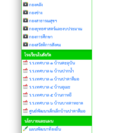
กองคลัง
กองช่าง
กองสาธารณสุขฯ
กองยุทธศาสตร์และงบประมาณ
กองการศึกษา
กองสวัสดิการสังคม
โรงเรียนในสังกัด
ร.ร.เทศบาล ๑ บ้านตะลุบัน
ร.ร.เทศบาล ๒ บ้านปากน้ำ
ร.ร.เทศบาล ๓ บ้านปาตาตีมอ
ร.ร.เทศบาล ๔ บ้านอุเมะ
ร.ร.เทศบาล ๕ บ้านกาหยี
ร.ร.เทศบาล ๖ บ้านบางตาหยาด
ศูนย์พัฒนาเด็กเล็กบ้านปาตาตีมอ
นโยบายและแผน
แผนพัฒนาท้องถิ่น