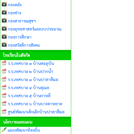
กองคลัง
กองช่าง
กองสาธารณสุขฯ
กองยุทธศาสตร์และงบประมาณ
กองการศึกษา
กองสวัสดิการสังคม
โรงเรียนในสังกัด
ร.ร.เทศบาล ๑ บ้านตะลุบัน
ร.ร.เทศบาล ๒ บ้านปากน้ำ
ร.ร.เทศบาล ๓ บ้านปาตาตีมอ
ร.ร.เทศบาล ๔ บ้านอุเมะ
ร.ร.เทศบาล ๕ บ้านกาหยี
ร.ร.เทศบาล ๖ บ้านบางตาหยาด
ศูนย์พัฒนาเด็กเล็กบ้านปาตาตีมอ
นโยบายและแผน
แผนพัฒนาท้องถิ่น