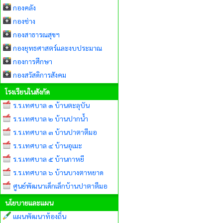
กองคลัง
กองช่าง
กองสาธารณสุขฯ
กองยุทธศาสตร์และงบประมาณ
กองการศึกษา
กองสวัสดิการสังคม
โรงเรียนในสังกัด
ร.ร.เทศบาล ๑ บ้านตะลุบัน
ร.ร.เทศบาล ๒ บ้านปากน้ำ
ร.ร.เทศบาล ๓ บ้านปาตาตีมอ
ร.ร.เทศบาล ๔ บ้านอุเมะ
ร.ร.เทศบาล ๕ บ้านกาหยี
ร.ร.เทศบาล ๖ บ้านบางตาหยาด
ศูนย์พัฒนาเด็กเล็กบ้านปาตาตีมอ
นโยบายและแผน
แผนพัฒนาท้องถิ่น