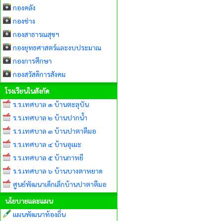
กองคลัง
กองช่าง
กองสาธารณสุขฯ
กองยุทธศาสตร์และงบประมาณ
กองการศึกษา
กองสวัสดิการสังคม
โรงเรียนในสังกัด
ร.ร.เทศบาล ๑ บ้านตะลุบัน
ร.ร.เทศบาล ๒ บ้านปากน้ำ
ร.ร.เทศบาล ๓ บ้านปาตาตีมอ
ร.ร.เทศบาล ๔ บ้านอุเมะ
ร.ร.เทศบาล ๕ บ้านกาหยี
ร.ร.เทศบาล ๖ บ้านบางตาหยาด
ศูนย์พัฒนาเด็กเล็กบ้านปาตาตีมอ
นโยบายและแผน
แผนพัฒนาท้องถิ่น