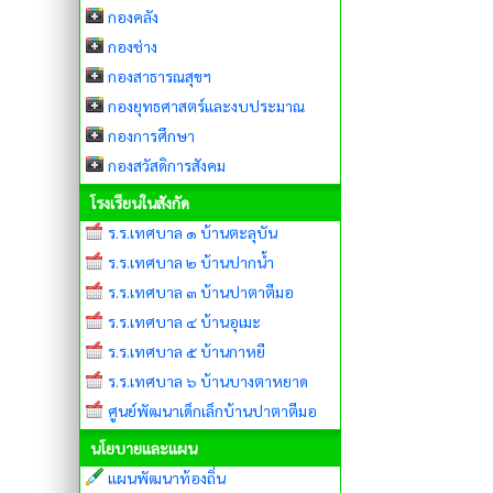
กองคลัง
กองช่าง
กองสาธารณสุขฯ
กองยุทธศาสตร์และงบประมาณ
กองการศึกษา
กองสวัสดิการสังคม
โรงเรียนในสังกัด
ร.ร.เทศบาล ๑ บ้านตะลุบัน
ร.ร.เทศบาล ๒ บ้านปากน้ำ
ร.ร.เทศบาล ๓ บ้านปาตาตีมอ
ร.ร.เทศบาล ๔ บ้านอุเมะ
ร.ร.เทศบาล ๕ บ้านกาหยี
ร.ร.เทศบาล ๖ บ้านบางตาหยาด
ศูนย์พัฒนาเด็กเล็กบ้านปาตาตีมอ
นโยบายและแผน
แผนพัฒนาท้องถิ่น