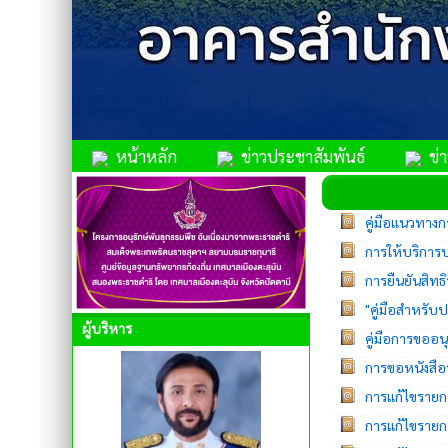
หน้าหลัก
ข่าวประชาสัมพันธ์
ข่าว
คู่มือแนวทางก
การให้บริกา
การยืนยันสิทธิร
"คู่มือสำหรั
ผู้บริหาร
คู่มือการขออ
การขอหนังสือ
การแก้ไขรายก
การแก้ไขราย