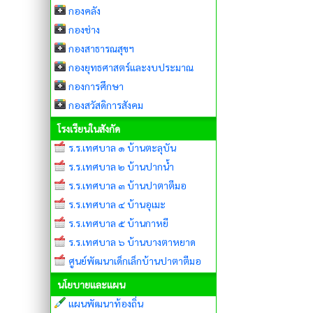
กองคลัง
กองช่าง
กองสาธารณสุขฯ
กองยุทธศาสตร์และงบประมาณ
กองการศึกษา
กองสวัสดิการสังคม
โรงเรียนในสังกัด
ร.ร.เทศบาล ๑ บ้านตะลุบัน
ร.ร.เทศบาล ๒ บ้านปากน้ำ
ร.ร.เทศบาล ๓ บ้านปาตาตีมอ
ร.ร.เทศบาล ๔ บ้านอุเมะ
ร.ร.เทศบาล ๕ บ้านกาหยี
ร.ร.เทศบาล ๖ บ้านบางตาหยาด
ศูนย์พัฒนาเด็กเล็กบ้านปาตาตีมอ
นโยบายและแผน
แผนพัฒนาท้องถิ่น