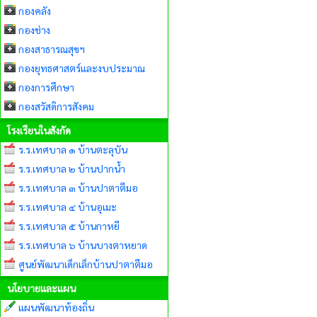
กองคลัง
กองช่าง
กองสาธารณสุขฯ
กองยุทธศาสตร์และงบประมาณ
กองการศึกษา
กองสวัสดิการสังคม
โรงเรียนในสังกัด
ร.ร.เทศบาล ๑ บ้านตะลุบัน
ร.ร.เทศบาล ๒ บ้านปากน้ำ
ร.ร.เทศบาล ๓ บ้านปาตาตีมอ
ร.ร.เทศบาล ๔ บ้านอุเมะ
ร.ร.เทศบาล ๕ บ้านกาหยี
ร.ร.เทศบาล ๖ บ้านบางตาหยาด
ศูนย์พัฒนาเด็กเล็กบ้านปาตาตีมอ
นโยบายและแผน
แผนพัฒนาท้องถิ่น