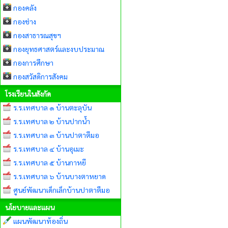
กองคลัง
กองช่าง
กองสาธารณสุขฯ
กองยุทธศาสตร์และงบประมาณ
กองการศึกษา
กองสวัสดิการสังคม
โรงเรียนในสังกัด
ร.ร.เทศบาล ๑ บ้านตะลุบัน
ร.ร.เทศบาล ๒ บ้านปากน้ำ
ร.ร.เทศบาล ๓ บ้านปาตาตีมอ
ร.ร.เทศบาล ๔ บ้านอุเมะ
ร.ร.เทศบาล ๕ บ้านกาหยี
ร.ร.เทศบาล ๖ บ้านบางตาหยาด
ศูนย์พัฒนาเด็กเล็กบ้านปาตาตีมอ
นโยบายและแผน
แผนพัฒนาท้องถิ่น