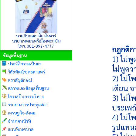
นายอับดุลฮาลิม มินซาร์
นายกเทศมนตรีเมืองตะลุบัน
โทร. 081-897-4777
กฎกติกา
ข้อมูลพื้นฐาน
1) ไม่พ
ประวัติความเป็นมา
ไม่พูดว
วิสัยทัศน์/ยุทธศาสตร์
2) ไม่โพ
ตราสัญลักษณ์
เตียน จ
สภาพและข้อมูลพื้นฐาน
3) ไม่โ
โครงสร้างการบริหาร
รายงานการประชุมสภา
ประเพณ
เศรษฐกิจ-สังคม
4) ไม่โ
อำนาจหน้าที่
รูปแทน
แผนที่เทศบาล